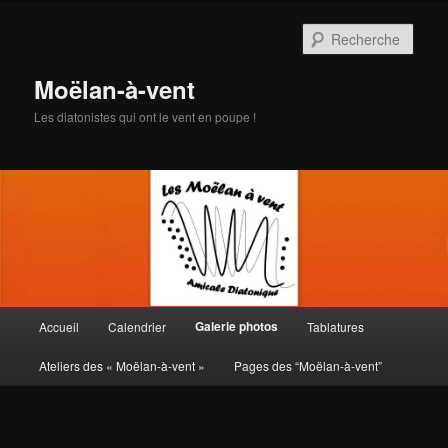
Aller
au
Rech
contenu
principal
Moëlan-à-vent
Les diatonistes qui ont le vent en poupe !
Menu
Galerie photos
Accueil
Calendrier
Tablatures
principal
Ateliers des « Moëlan-à-vent »
Pages des “Moëlan-à-vent”