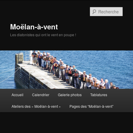
Aller
au
Rech
contenu
principal
Moëlan-à-vent
Les diatonistes qui ont le vent en poupe !
Menu
Accueil
Calendrier
Galerie photos
Tablatures
principal
Ateliers des « Moëlan-à-vent »
Pages des “Moëlan-à-vent”