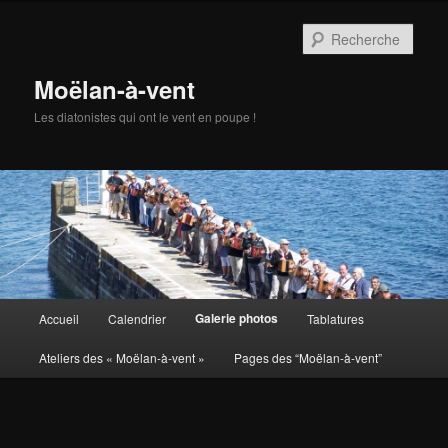
Aller
au
Rech
contenu
principal
Moëlan-à-vent
Les diatonistes qui ont le vent en poupe !
Menu
Galerie photos
Accueil
Calendrier
Tablatures
principal
Ateliers des « Moëlan-à-vent »
Pages des “Moëlan-à-vent”