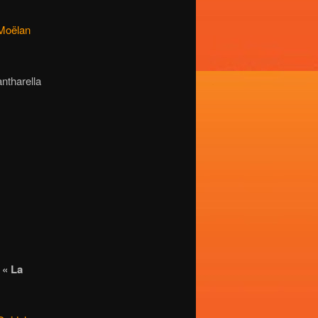
Moëlan
ntharella
« La