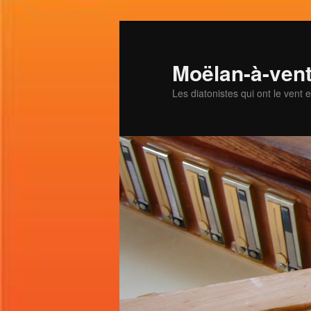
Aller
au
contenu
Moëlan-à-ven
principal
Les diatonistes qui ont le vent 