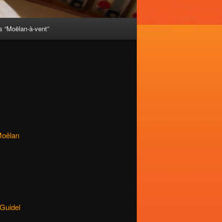
 “Moëlan-à-vent”
oëlan
Guidel