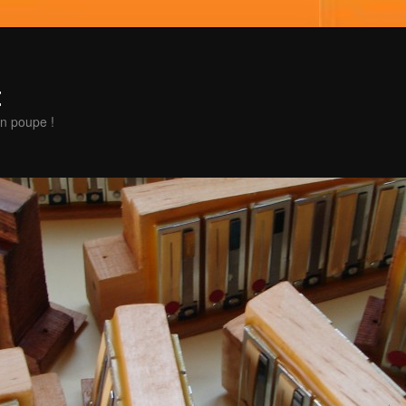
t
en poupe !