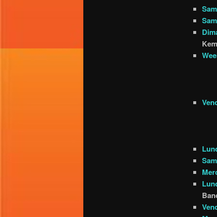
Same
Same
Dima
Kem
Week
Vend
Lund
Same
Merc
Lund
Band
Vend