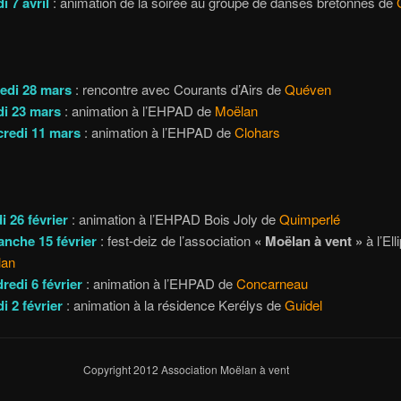
di
7 avril
: animation de la soirée au groupe de danses bretonnes de
edi 28 mars
: rencontre avec Courants d’Airs de
Quéven
i 23 mars
: animation à l’EHPAD de
Moëlan
redi 11 mars
: animation à l’EHPAD de
Clohars
i 26 février
: animation à l’EHPAD Bois Joly de
Quimperlé
nche 15 février
: fest-deiz de l’association
« Moëlan à vent »
à l’Ell
lan
redi 6 février
: animation à l’EHPAD de
Concarneau
i 2 février
: animation à la résidence Kerélys de
Guidel
Copyright 2012 Association Moëlan à vent