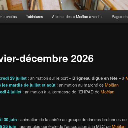
rie photos
Tablatures
Ateliers des « Moëlan-à-vent »
Pages des
vier-décembre 2026
redi 29 juillet
: animation sur le port
« Brigneau digue en fête »
à
M
 les mardis de juillet et août
: animation au marché de
Moëlan
di 4 juillet
: animation à la kermesse de l’EHPAD de
Moëlan
i 30 juin
: animation de la soirée au groupe de danses bretonnes de
i 25 juin
: assemblée générale de l’association à la MLC de
Moëlan