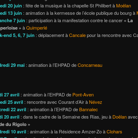
di 20 juin
: fête de la musique à la chapelle St Philibert à
Moëlan
di 13 juin
: animation à la kermesse de l’école publique du bourg à
nche 7 juin
: participation à la manifestation contre le cancer
« La
perloise »
à
Quimperlé
-end 5, 6, 7 juin
: déplacement à
Cancale
pour la rencontre avec Ca
redi 29 mai
: animation à l’EHPAD de
Concarneau
i 27 avril
: animation à l’EHPAD de
Pont-Aven
di 25 avril
: rencontre avec Courant d’Air à
Névez
redi 22 avril
: animation à l’EHPAD de
Bannalec
i 20 avril
: dans le cadre de la Semaine des Rias, jeu à
Doëlan
avec
e du Rigolo »
redi 10 avril
: animation à la Résidence Amzer-Zo à
Clohars