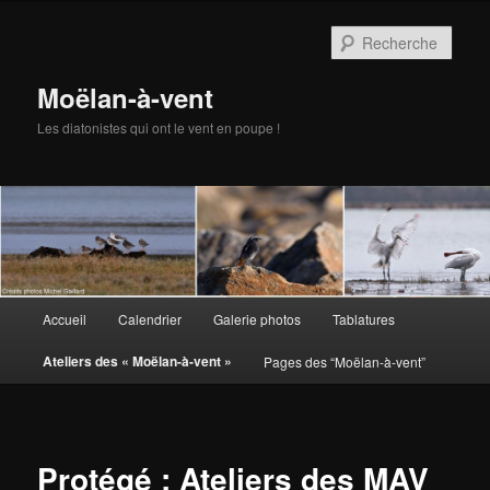
Aller
au
Rech
contenu
principal
Moëlan-à-vent
Les diatonistes qui ont le vent en poupe !
Menu
Accueil
Calendrier
Galerie photos
Tablatures
principal
Ateliers des « Moëlan-à-vent »
Pages des “Moëlan-à-vent”
Protégé : Ateliers des MAV