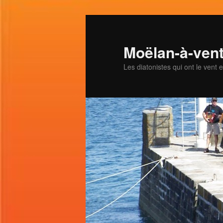
Aller
au
contenu
Moëlan-à-ven
principal
Les diatonistes qui ont le vent 