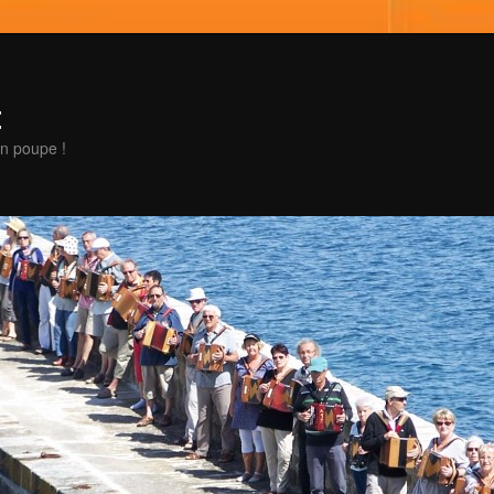
t
en poupe !