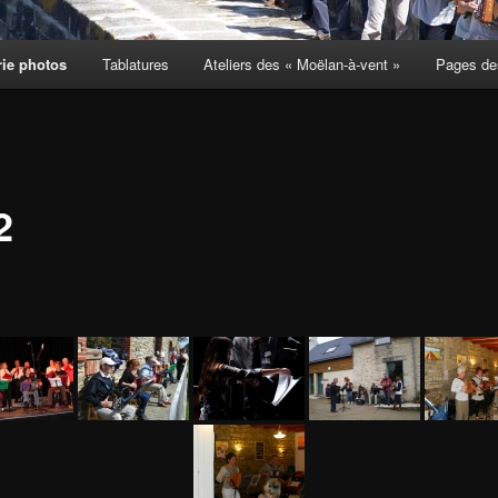
rie photos
Tablatures
Ateliers des « Moëlan-à-vent »
Pages des
2