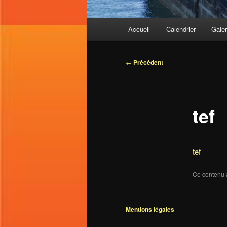
Menu
Accueil
Calendrier
Galer
principal
Navigation
←
Précédent
des
articles
tef
tef
Ce contenu 
Mentions légales