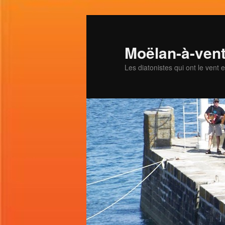
Aller
au
contenu
Moëlan-à-ven
principal
Les diatonistes qui ont le vent 