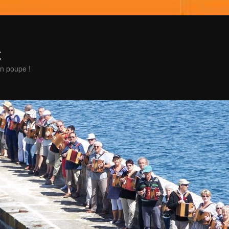
t
en poupe !