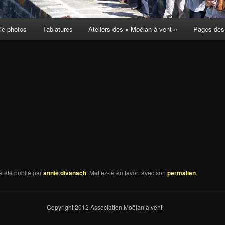
ie photos
Tablatures
Ateliers des « Moëlan-à-vent »
Pages des 
a été publié par
annie divanach
. Mettez-le en favori avec son
permalien
.
Copyright 2012 Association Moëlan à vent